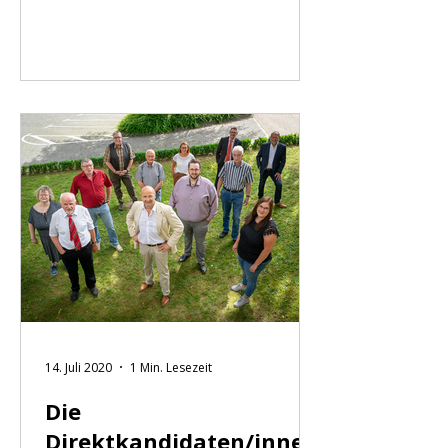
Gemeinde. Erstaunlich ist zu sehen,
wo überall Umgearbeitet und
umgestaltet wurde. Einiges öffentlich
gefördert, aber zumeist steckte doch
in den vielen Neuerungen auch
ehrenamtliche Arbeit der Vereine
oder auch Einzelpersonen.
Gespräche über die Wohnsituation
und Änderungswünsche wurden
allerorts aufgenommen, zumeist
wurde
14. Juli 2020
1 Min. Lesezeit
Die
Direktkandidaten/innen