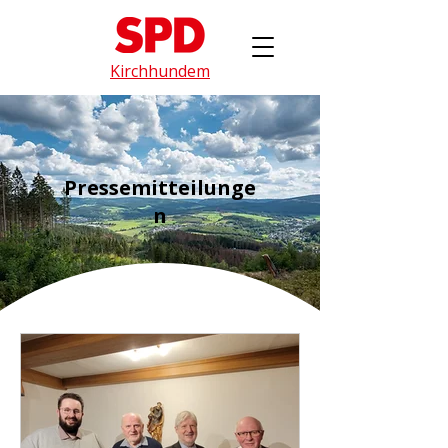
Kirchhundem
Pressemitteilunge
n