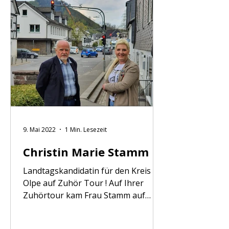
Kirchhundem mit einer
Jahreshauptversammlung im Hotel
Kinner in Würdinghausen. In diesem
Jahr standen neben den
Vorstandswahlen auch
Mitgliederehrungen an. Bevor der
notwendige Wahlmarathon mit den
Vorstandswahlen begann, würdigte
der Ortsverein zwei
9. Mai 2022
1 Min. Lesezeit
Christin Marie Stamm
Landtagskandidatin für den Kreis
Olpe auf Zuhör Tour ! Auf Ihrer
Zuhörtour kam Frau Stamm auf
Einladung des SPD-Ortsvereines
Kirchhundem in die Dörfer der