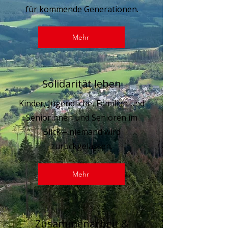
für kommende Generationen.
Mehr
Solidarität leben
Kinder, Jugendliche, Familien und
Seniorinnen und Senioren im
Blick – niemand wird
zurückgelassen.
Mehr
Zusammenarbeit &